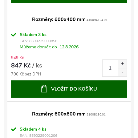
Rozměry: 600x400 mm
410094124.01
Skladem
3 ks
EAN:
8590229000858
Můžeme doručit do
12.8.2026
949 Kč
847 Kč
/ ks
700 Kč bez DPH
VLOŽIT DO KOŠÍKU
Rozměry: 600x600 mm
21008136.01
Skladem
4 ks
EAN:
8590229001206