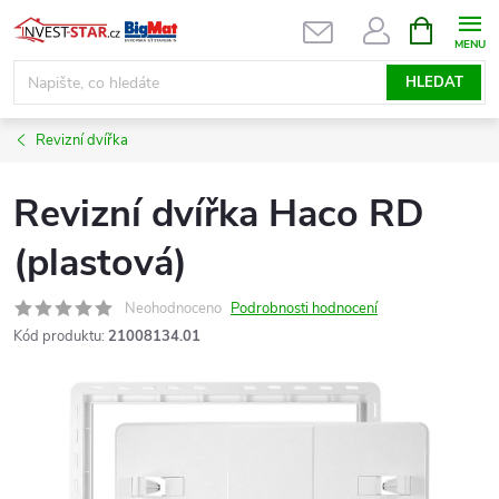
Přejít
NÁKUPNÍ
KOŠÍK
na
obsah
HLEDAT
Revizní dvířka
Revizní dvířka Haco RD
(plastová)
Neohodnoceno
Podrobnosti hodnocení
Kód produktu:
21008134.01