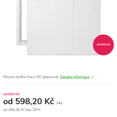
od 669 Kč
Revizní dvířka Haco RD (plastová).
Detailní informace
od 669 Kč
od
598,20 Kč
/ ks
od
494,38 Kč
bez DPH
Měrná