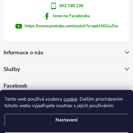
602 748 138
Jsme na Facebooku
https://www.youtube.com/watch?v=qzkHXGisZIw
Informace o nás
Služby
Facebook
Tento web používá soubory
cookie
. Dalším procházením
tohoto webu vyjadřujete souhlas s jejich používáním.
Firemní web
Nastavení