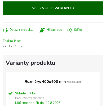
cena:
ZVOLTE VARIANTU
Dotaz k produktu
Hlídací pes
Sdílet
Značka:
Haco
Záruka
:
2 roky
Rozměry: 400x400 mm
21008134.01
Skladem
7 ks
EAN:
8590229000803
Můžeme doručit do
12.8.2026