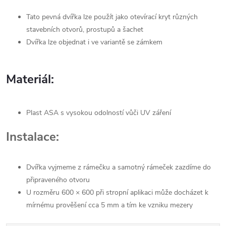
Tato pevná dvířka lze použít jako otevírací kryt různých
stavebních otvorů, prostupů a šachet
Dvířka lze objednat i ve variantě se zámkem
Materiál:
Plast ASA s vysokou odolností vůči UV záření
Instalace:
Dvířka vyjmeme z rámečku a samotný rámeček zazdíme do
připraveného otvoru
U rozměru 600 × 600 při stropní aplikaci může docházet k
mírnému prověšení cca 5 mm a tím ke vzniku mezery