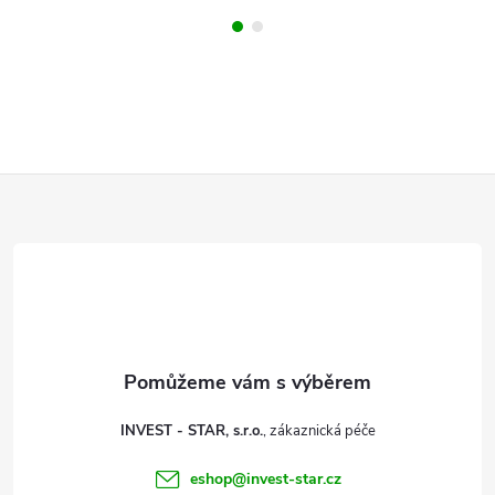
Z
á
p
a
t
INVEST - STAR, s.r.o.
í
eshop
@
invest-star.cz