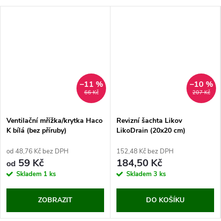
–11 %
–10 %
66 Kč
207 Kč
Ventilační mřížka/krytka Haco
Revizní šachta Likov
K bílá (bez příruby)
LikoDrain (20x20 cm)
od 48,76 Kč bez DPH
152,48 Kč bez DPH
59 Kč
184,50 Kč
od
Skladem
1 ks
Skladem
3 ks
ZOBRAZIT
DO KOŠÍKU