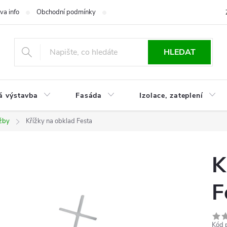
va info
Obchodní podmínky
Reklamace
Časté otázky
Ko
HLEDAT
á výstavba
Fasáda
Izolace, zateplení
ažby
Křížky na obklad Festa
K
F
Kód 