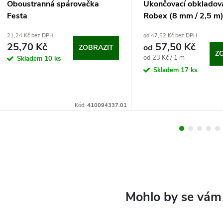
Oboustranná spárovačka
Ukončovací obkladová
Festa
Robex (8 mm / 2,5 m
21,24 Kč bez DPH
od 47,52 Kč bez DPH
25,70 Kč
57,50 Kč
od
ZOBRAZIT
Z
Měrná
od 23 Kč / 1 m
Skladem
10 ks
cena:
Skladem
17 ks
Kód:
410094337.01