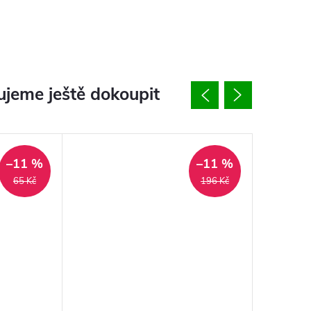
jeme ještě dokoupit
–11 %
–11 %
65 Kč
196 Kč