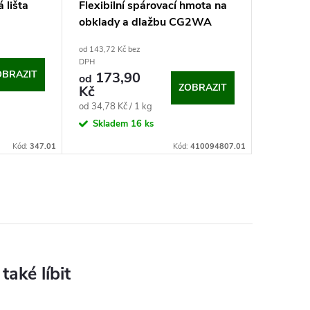
 lišta
Flexibilní spárovací hmota na
Revizní
)
obklady a dlažbu CG2WA
(plastov
Den Braven (5 kg)
od 143,72 Kč bez
od 494,38 
DPH
DPH
OBRAZIT
173,90
598
od
od
ZOBRAZIT
Kč
Kč
Měrná
od 34,78 Kč / 1 kg
Sklad
cena:
Skladem
16 ks
Kód:
347.01
Kód:
410094807.01