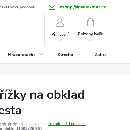
eshop@invest-star.cz
ntakt
Zákaznická podpora:
NÁKUPNÍ
KOŠÍK
Prázdný košík
Přihlášení
Hrubá stavba
Střecha
Zahrada
řížky na obklad
esta
Neohodnoceno
Podrobnosti hodnocení
produktu:
410094759.01