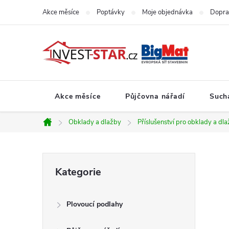
Přejít
Akce měsíce
Poptávky
Moje objednávka
Dopra
na
obsah
Akce měsíce
Půjčovna nářadí
Such
Obklady a dlažby
Příslušenství pro obklady a dl
Domů
P
Přeskočit
Kategorie
kategorie
o
Plovoucí podlahy
s