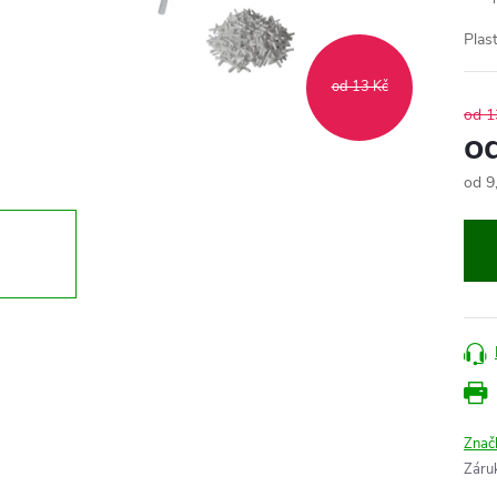
Plas
od 13 Kč
od 1
o
od
9
Měr
cena
Znač
Záru