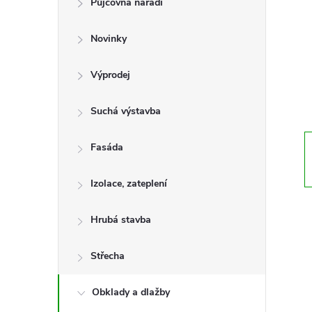
Půjčovna nářadí
t
Novinky
r
a
Výprodej
n
Suchá výstavba
n
Fasáda
í
Izolace, zateplení
p
Hrubá stavba
a
Střecha
n
Obklady a dlažby