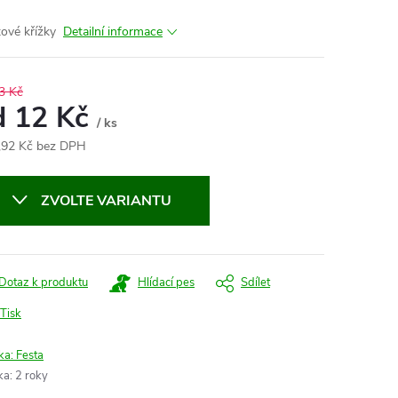
tové křížky
Detailní informace
3 Kč
d
12 Kč
/ ks
,92 Kč
bez DPH
ná
:
ZVOLTE VARIANTU
Dotaz k produktu
Hlídací pes
Sdílet
Tisk
ka:
Festa
ka
:
2 roky