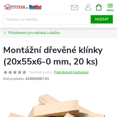
Přejít
NÁKUPNÍ
KOŠÍK
na
obsah
HLEDAT
Příslušenství pro obklady a dlažby
Montážní dřevěné klínky
(20x55x6-0 mm, 20 ks)
Neohodnoceno
Podrobnosti hodnocení
Kód produktu:
410092667.01