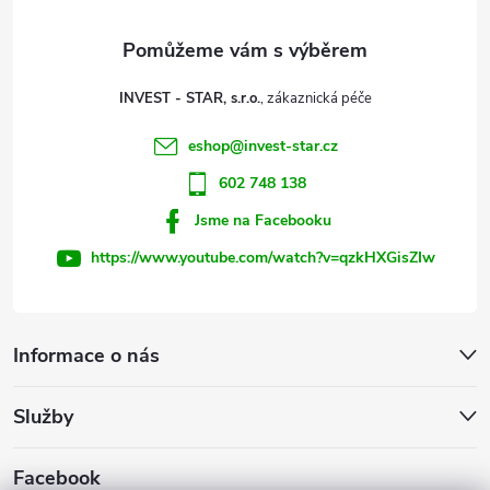
a
t
INVEST - STAR, s.r.o.
í
eshop
@
invest-star.cz
602 748 138
Jsme na Facebooku
https://www.youtube.com/watch?v=qzkHXGisZIw
Informace o nás
Služby
Facebook