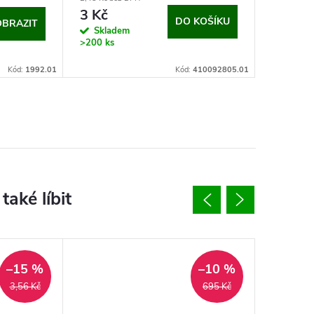
3 Kč
DO KOŠÍKU
OBRAZIT
Skladem
>200 ks
Kód:
1992.01
Kód:
410092805.01
–15 %
–10 %
3,56 Kč
695 Kč