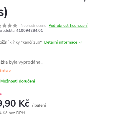
s)
Neohodnoceno
Podrobnosti hodnocení
produktu:
410094284.01
ážní klínky "kančí zub"
Detailní informace
ožka byla vyprodána…
dotaz
Možnosti doručení
č
9,90 Kč
/ balení
4 Kč bez DPH
ná
: