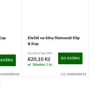
 Kop
Kleště na klíny Raimondi Klip
Montážn
& Kop
(18x65x
512,48 Kč bez DPH
36,94 Kč b
620,10 Kč
DO KOŠÍKU
44,70
 KOŠÍKU
Skladem
1 ks
Na dotaz
:
410092805.01
Kód:
410092909.01