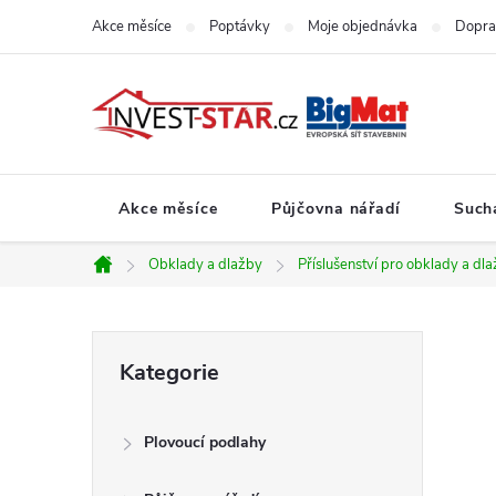
Přejít
Akce měsíce
Poptávky
Moje objednávka
Dopra
na
obsah
Akce měsíce
Půjčovna nářadí
Such
Obklady a dlažby
Příslušenství pro obklady a dl
Domů
P
Přeskočit
Kategorie
kategorie
o
Plovoucí podlahy
s