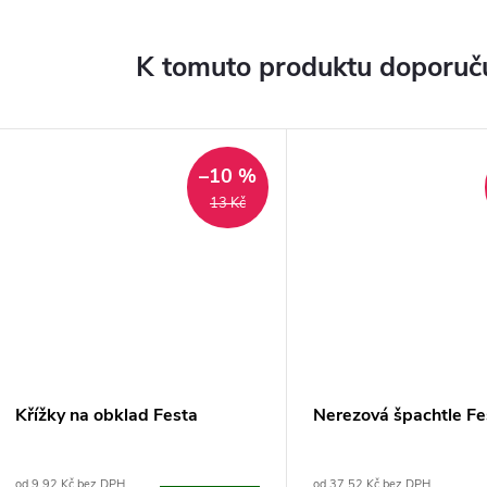
K tomuto produktu doporuču
–10 %
13 Kč
Křížky na obklad Festa
Nerezová špachtle Fe
od 9,92 Kč bez DPH
od 37,52 Kč bez DPH