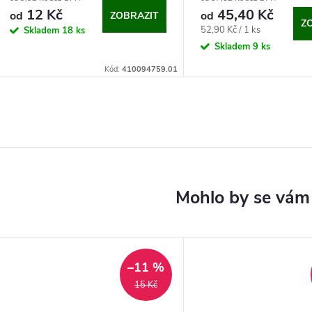
12 Kč
45,40 Kč
od
od
ZOBRAZIT
Z
Měrná
52,90 Kč / 1 ks
Skladem
18 ks
cena:
Skladem
9 ks
Kód:
410094759.01
–11 %
15 Kč