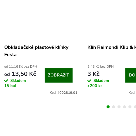
Obkladačské plastové klínky
Klín Raimondi Klip &
Festa
od 11,16 Kč bez DPH
2,48 Kč bez DPH
13,50 Kč
3 Kč
od
ZOBRAZIT
DO
Skladem
Skladem
15 bal
>200 ks
Kód:
4002819.01
Kód