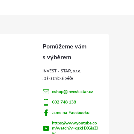
INVEST - STAR, s.r.o.
eshop
@
invest-star.cz
602 748 138
Jsme na Facebooku
https://www.youtube.co
m/watch?v=qzkHXGisZI
w