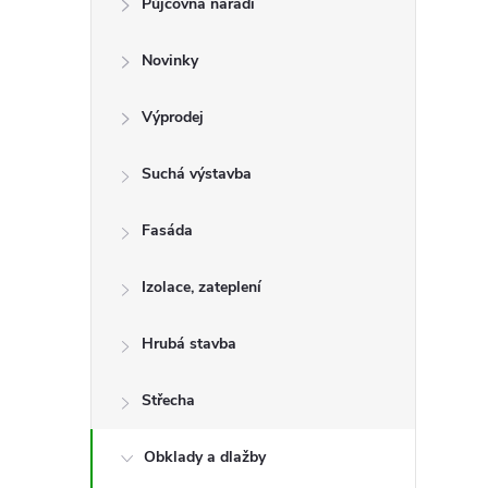
Půjčovna nářadí
t
Novinky
r
a
Výprodej
n
Suchá výstavba
n
Fasáda
í
Izolace, zateplení
p
Hrubá stavba
a
Střecha
n
Obklady a dlažby