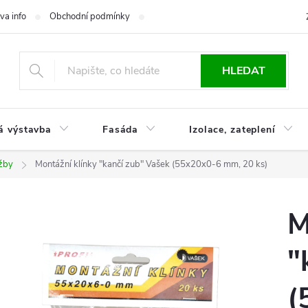
va info
Obchodní podmínky
Reklamace
Časté otázky
Ko
HLEDAT
á výstavba
Fasáda
Izolace, zateplení
ažby
Montážní klínky "kančí zub" Vašek (55x20x0-6 mm, 20 ks)
M
"
(