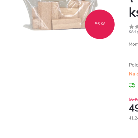
k
56 Kč
Kód 
Mont
Pol
Na 
56 K
4
41,2
Měr
cena