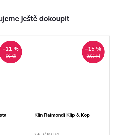
jeme ještě dokoupit
–11 %
–15 %
50 Kč
3,56 Kč
sta
Klín Raimondi Klip & Kop
2,48 Kč bez DPH