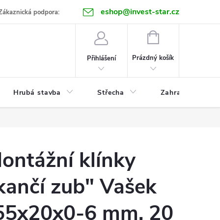
eshop@invest-star.cz
ntakt
Zákaznická podpora:
NÁKUPNÍ
KOŠÍK
Prázdný košík
Přihlášení
Hrubá stavba
Střecha
Zahrada
ontážní klínky
kančí zub" Vašek
55x20x0-6 mm, 20