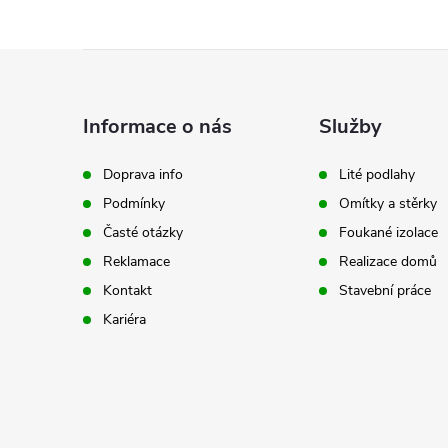
Z
á
Informace o nás
Služby
p
Doprava info
Lité podlahy
Podmínky
Omítky a stěrky
a
Časté otázky
Foukané izolace
t
Reklamace
Realizace domů
Kontakt
Stavební práce
í
Kariéra