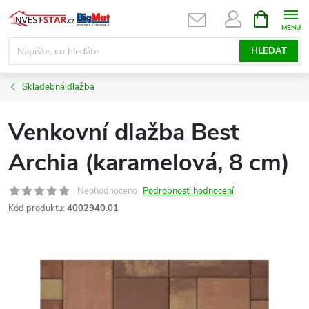
Přejít
NÁKUPNÍ
KOŠÍK
na
obsah
HLEDAT
Skladebná dlažba
Venkovní dlažba Best
Archia (karamelová, 8 cm)
Neohodnoceno
Podrobnosti hodnocení
Kód produktu:
4002940.01