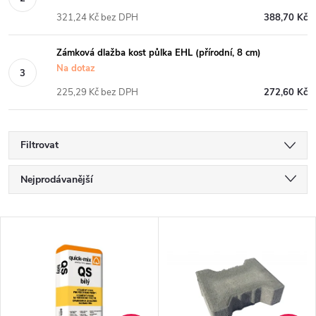
321,24 Kč bez DPH
388,70 Kč
Zámková dlažba kost půlka EHL (přírodní, 8 cm)
Na dotaz
225,29 Kč bez DPH
272,60 Kč
Filtrovat
Ř
Nejprodávanější
a
Nejlevnější
V
Nejdražší
z
ý
Abecedně
e
p