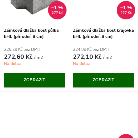
ů
ů
–1 %
–1 %
277 Kč
277 Kč
Zámková dlažba kost půlka
Zámková dlažba kost krajovka
EHL (přírodní, 8 cm)
EHL (přírodní, 8 cm)
225,29 Kč bez DPH
224,88 Kč bez DPH
272,60 Kč
272,10 Kč
/ m2
/ m2
Na dotaz
Na dotaz
ZOBRAZIT
ZOBRAZIT