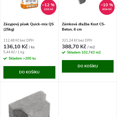
n
i
–12 %
–10 %
155 Kč
434 Kč
í
s
p
Zásypový písek Quick-mix QS
Zámková dlažba Kost CS-
(25kg)
Beton, 6 cm
p
r
112,48 Kč bez DPH
321,24 Kč bez DPH
r
136,10 Kč
388,70 Kč
/ ks
/ m2
o
Měrná
5,44 Kč / 1 kg
Skladem
102,743 m2
o
cena:
Skladem
>200 ks
d
DO KOŠÍKU
d
DO KOŠÍKU
u
u
k
k
t
t