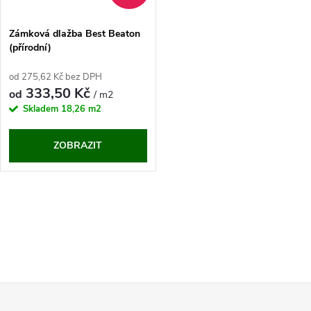
Zámková dlažba Best Beaton
(přírodní)
od 275,62 Kč bez DPH
333,50 Kč
od
/ m2
Skladem
18,26 m2
ZOBRAZIT
O
v
l
Z
á