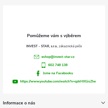
d
á
a
p
c
a
í
t
p
INVEST - STAR, s.r.o.
r
í
eshop
@
invest-star.cz
v
602 748 138
k
Jsme na Facebooku
y
https://www.youtube.com/watch?v=qzkHXGisZIw
v
ý
Informace o nás