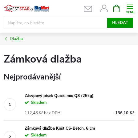
Přejít
NÁKUPNÍ
KOŠÍK
na
obsah
HLEDAT
Dlažba
Zámková dlažba
Nejprodávanější
Zásypový písek Quick-mix QS (25kg)
Skladem
112,48 Kč bez DPH
136,10 Kč
Zámková dlažba Kost CS-Beton, 6 cm
Skladem