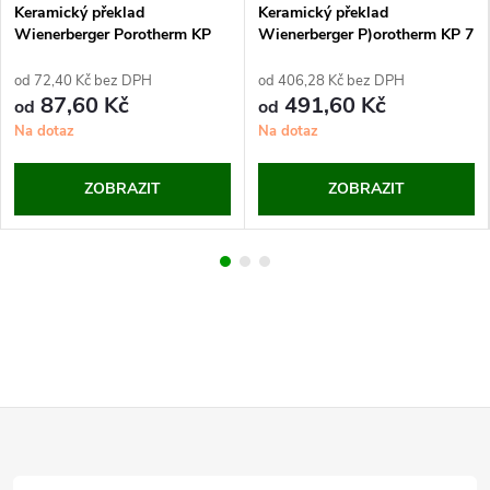
Keramický překlad
Keramický překlad
Wienerberger Porotherm KP
Wienerberger P)orotherm KP 7
11,5 (šířka 115 mm)
(šířka 238 mm
od 72,40 Kč bez DPH
od 406,28 Kč bez DPH
87,60 Kč
491,60 Kč
od
od
Na dotaz
Na dotaz
ZOBRAZIT
ZOBRAZIT
Z
á