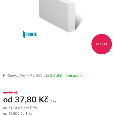
od 40 Kč
Příčkovka Porfix P2-500 bílá
Detailní informace
od 40 Kč
od
37,80 Kč
/ ks
od
31,24 Kč
bez DPH
Měrná
od 49,90 Kč / 1 ks