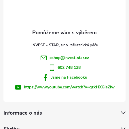
p
a
t
INVEST - STAR, s.r.o.
í
eshop
@
invest-star.cz
602 748 138
Jsme na Facebooku
https://www.youtube.com/watch?v=qzkHXGisZIw
Informace o nás
Služby