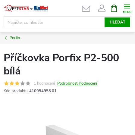
Přejít
NÁKUPNÍ
KOŠÍK
na
obsah
HLEDAT
Porfix
Příčkovka Porfix P2-500
bílá
1 hodnocení
Podrobnosti hodnocení
Kód produktu:
410094958.01