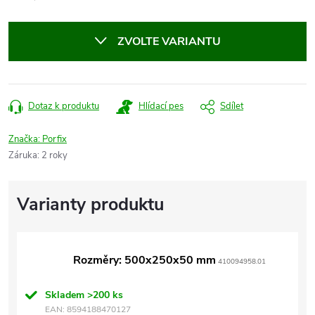
cena:
ZVOLTE VARIANTU
Dotaz k produktu
Hlídací pes
Sdílet
Značka:
Porfix
Záruka
:
2 roky
Rozměry: 500x250x50 mm
410094958.01
Skladem
>200 ks
EAN:
8594188470127