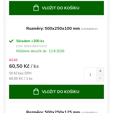
cena:
VLOŽIT DO KOŠÍKU
Rozměry: 500x250x100 mm
410094895.01
Skladem
>200 ks
EAN:
8594188470103
Můžeme doručit do
12.8.2026
62 Kč
60,50 Kč
/ ks
50 Kč bez DPH
Měrná
60,50 Kč / 1 ks
cena:
VLOŽIT DO KOŠÍKU
Rozměry: 500x250x125 mm
410094885.01