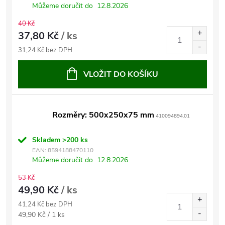
Můžeme doručit do
12.8.2026
40 Kč
37,80 Kč
/ ks
31,24 Kč bez DPH
VLOŽIT DO KOŠÍKU
Rozměry: 500x250x75 mm
410094894.01
Skladem
>200 ks
EAN:
8594188470110
Můžeme doručit do
12.8.2026
53 Kč
49,90 Kč
/ ks
41,24 Kč bez DPH
Měrná
49,90 Kč / 1 ks