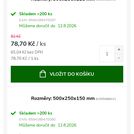
Skladem
>200 ks
EAN:
8594188470097
Můžeme doručit do
12.8.2026
82 Kč
78,70 Kč
/ ks
65,04 Kč bez DPH
Měrná
78,70 Kč / 1 ks
cena:
VLOŽIT DO KOŠÍKU
Rozměry: 500x250x150 mm
410094884.01
Skladem
>200 ks
EAN:
8594188470080
Můžeme doručit do
12.8.2026