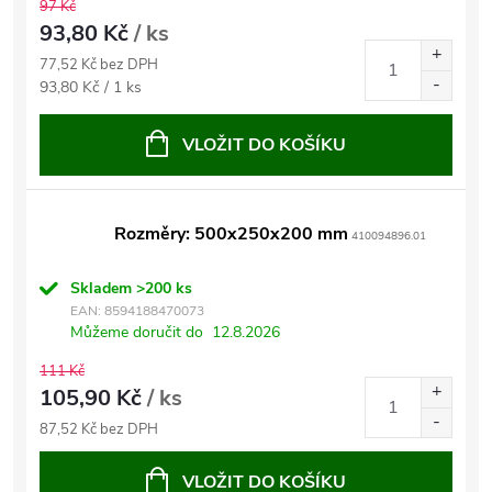
97 Kč
93,80 Kč
/ ks
77,52 Kč bez DPH
Měrná
93,80 Kč / 1 ks
cena:
VLOŽIT DO KOŠÍKU
Rozměry: 500x250x200 mm
410094896.01
Skladem
>200 ks
EAN:
8594188470073
Můžeme doručit do
12.8.2026
111 Kč
105,90 Kč
/ ks
87,52 Kč bez DPH
VLOŽIT DO KOŠÍKU