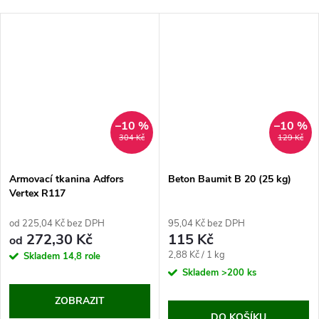
–10 %
–10 %
304 Kč
129 Kč
Armovací tkanina Adfors
Beton Baumit B 20 (25 kg)
Vertex R117
od 225,04 Kč bez DPH
95,04 Kč bez DPH
272,30 Kč
115 Kč
od
Měrná
2,88 Kč / 1 kg
Skladem
14,8 role
cena:
Skladem
>200 ks
ZOBRAZIT
DO KOŠÍKU