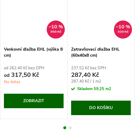
–10 %
–10 %
356 Kč
320 Kč
Venkovní dlažba EHL (výška 8
Zatravňovací dlažba EHL
cm)
(60x40x8 cm)
od 262,40 Kč bez DPH
237,52 Kč bez DPH
317,50 Kč
287,40 Kč
od
Měrná
287,40 Kč / 1 m2
Na dotaz
cena:
Skladem
59,25 m2
ZOBRAZIT
DO KOŠÍKU