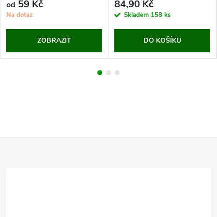
59 Kč
84,90 Kč
od
Na dotaz
Skladem
158 ks
ZOBRAZIT
DO KOŠÍKU
Z
á
p