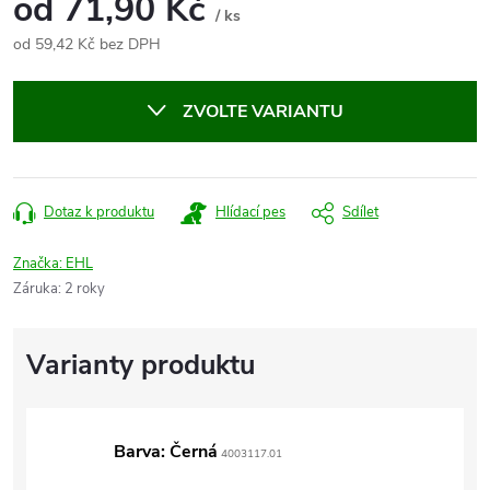
od
71,90 Kč
/ ks
od
59,42 Kč
bez DPH
Měrná
cena:
ZVOLTE VARIANTU
Dotaz k produktu
Hlídací pes
Sdílet
Značka:
EHL
Záruka
:
2 roky
Barva: Černá
4003117.01