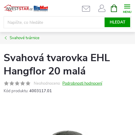
Přejít
NÁKUPNÍ
KOŠÍK
na
obsah
HLEDAT
Svahové tvárnice
Svahová tvarovka EHL
Hangflor 20 malá
Neohodnoceno
Podrobnosti hodnocení
Kód produktu:
4003117.01