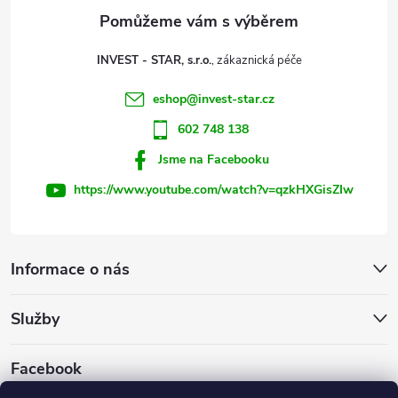
a
t
INVEST - STAR, s.r.o.
í
eshop
@
invest-star.cz
602 748 138
Jsme na Facebooku
https://www.youtube.com/watch?v=qzkHXGisZIw
Informace o nás
Služby
Facebook