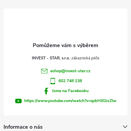
á
p
a
t
INVEST - STAR, s.r.o.
í
eshop
@
invest-star.cz
602 748 138
Jsme na Facebooku
https://www.youtube.com/watch?v=qzkHXGisZIw
Informace o nás