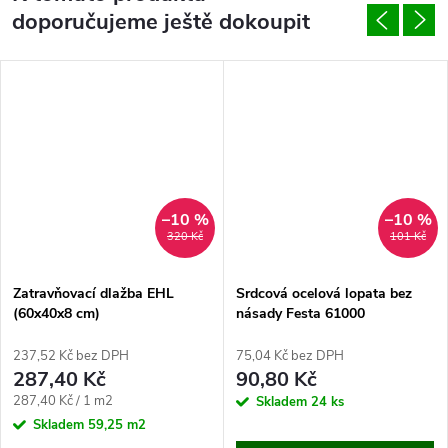
doporučujeme ještě dokoupit
–10 %
–10 %
320 Kč
101 Kč
Zatravňovací dlažba EHL
Srdcová ocelová lopata bez
(60x40x8 cm)
násady Festa 61000
237,52 Kč bez DPH
75,04 Kč bez DPH
287,40 Kč
90,80 Kč
Měrná
287,40 Kč / 1 m2
Skladem
24 ks
cena:
Skladem
59,25 m2