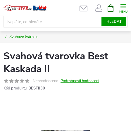
Přejít
NÁKUPNÍ
KOŠÍK
na
obsah
HLEDAT
Svahové tvárnice
Svahová tvarovka Best
Kaskada II
Neohodnoceno
Podrobnosti hodnocení
Kód produktu:
BESTII30