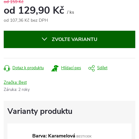
od 159 Kč
od
129,90 Kč
/ ks
od
107,36 Kč
bez DPH
Měrná
cena:
ZVOLTE VARIANTU
Dotaz k produktu
Hlídací pes
Sdílet
Značka:
Best
Záruka
:
2 roky
Barva: Karamelová
BESTII30K