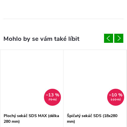
–13 %
–10 %
79 Kč
110 Kč
Plochý sekáč SDS MAX (délka
Špičatý sekáč SDS (18x280
280 mm)
mm)