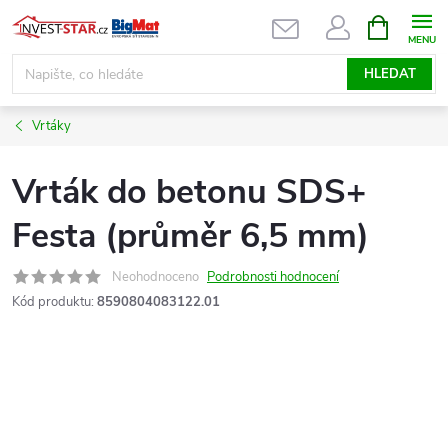
Přejít
NÁKUPNÍ
KOŠÍK
na
obsah
HLEDAT
Vrtáky
Vrták do betonu SDS+
Festa (průměr 6,5 mm)
Neohodnoceno
Podrobnosti hodnocení
Kód produktu:
8590804083122.01