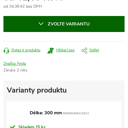
od
34,38 Kč
bez DPH
Měrná
cena:
ZVOLTE VARIANTU
Dotaz k produktu
Hlídací pes
Sdílet
Značka:
Festa
Záruka
:
2 roky
Délka: 300 mm
8590804083139.01
Skladem
25 ks