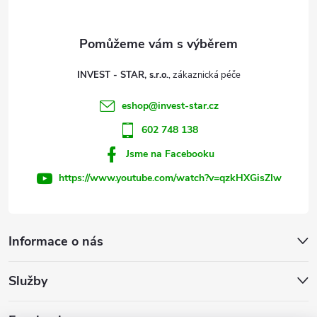
a
t
INVEST - STAR, s.r.o.
í
eshop
@
invest-star.cz
602 748 138
Jsme na Facebooku
https://www.youtube.com/watch?v=qzkHXGisZIw
Informace o nás
Služby