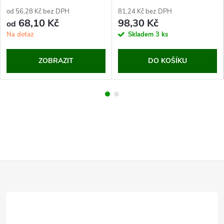
od 56,28 Kč bez DPH
81,24 Kč bez DPH
68,10 Kč
98,30 Kč
od
Na dotaz
Skladem
3 ks
ZOBRAZIT
DO KOŠÍKU
Z
á
p