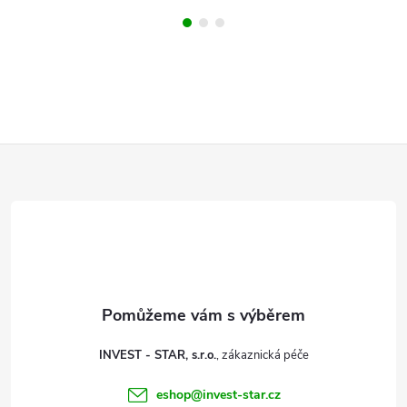
Z
á
p
a
t
INVEST - STAR, s.r.o.
í
eshop
@
invest-star.cz