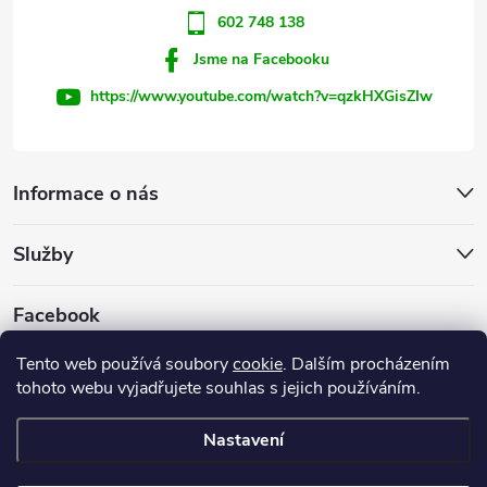
602 748 138
Jsme na Facebooku
https://www.youtube.com/watch?v=qzkHXGisZIw
Informace o nás
Služby
Facebook
Tento web používá soubory
cookie
. Dalším procházením
tohoto webu vyjadřujete souhlas s jejich používáním.
Firemní web
Nastavení