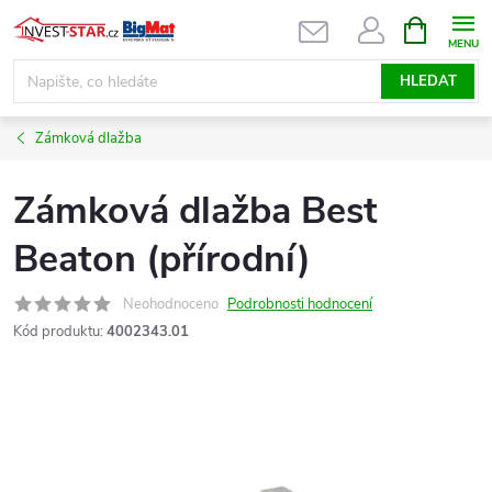
Přejít
NÁKUPNÍ
KOŠÍK
na
obsah
HLEDAT
Zámková dlažba
Zámková dlažba Best
Beaton (přírodní)
Neohodnoceno
Podrobnosti hodnocení
Kód produktu:
4002343.01