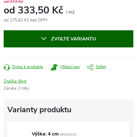
od 373 Kč
od
333,50 Kč
/ m2
od
275,62 Kč
bez DPH
Měrná
cena:
ZVOLTE VARIANTU
Dotaz k produktu
Hlídací pes
Sdílet
Značka:
Best
Záruka
:
2 roky
Výška: 4 cm
4002343.01