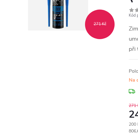
Kód 
271 Kč
Zim
umo
při
Pol
Na 
271 
2
200 
Měr
806,6