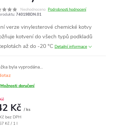
Neohodnoceno
Podrobnosti hodnocení
produktu:
74019BDN.01
ní verze vinylesterové chemické kotvy
žňuje kotvení do všech typů podkladů
 teplotách až do -20 °C
Detailní informace
ožka byla vyprodána…
dotaz
Možnosti doručení
Kč
42 Kč
/ ks
Kč bez DPH
ná
7 Kč / 1 l