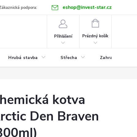
eshop@invest-star.cz
ntakt
Zákaznická podpora:
NÁKUPNÍ
KOŠÍK
Prázdný košík
Přihlášení
Hrubá stavba
Střecha
Zahrada
hemická kotva
rctic Den Braven
300ml)