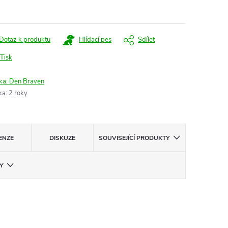
:
Dotaz k produktu
Hlídací pes
Sdílet
Tisk
ka:
Den Braven
ka
:
2 roky
ENZE
DISKUZE
SOUVISEJÍCÍ PRODUKTY
Y