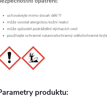
Bezpečnostní opatření:
uchovávejte mimo dosah dětí !!!
může vyvolat alergickou kožní reakci
může způsobit podráždění dýchacích cest
používejte ochranné rukavice/ochranný oděv/ochranné brýle/
Parametry produktu: