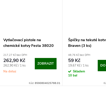
Vytlačovací pistole na
Špičky na tekuté kot
chemické kotvy Festa 38020
Braven (3 ks)
217,27 Kč bez DPH
48,76 Kč bez DPH
262,90 Kč
59 Kč
ZOBRAZIT
Měrná
Měrná
DO
262,90 Kč / 1 ks
19,67 Kč / 1 ks
cena:
cena:
Na dotaz
Skladem
10 bal
Kód:
8590804025788.01
K