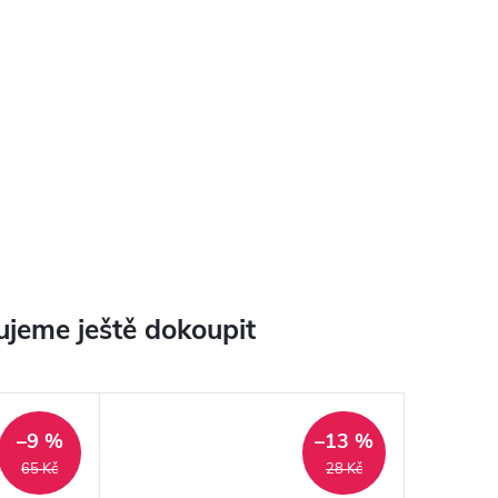
jeme ještě dokoupit
–9 %
–13 %
65 Kč
28 Kč