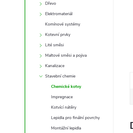
e
Dřevo
Elektromateriál
l
Komínové systémy
Kotevní prvky
Lité směsi
Maltové směsi a pojiva
Kanalizace
Stavební chemie
Chemické kotvy
Impregnace
Kotvící nátěry
Lepidla pro finální povrchy
Montážní lepidla