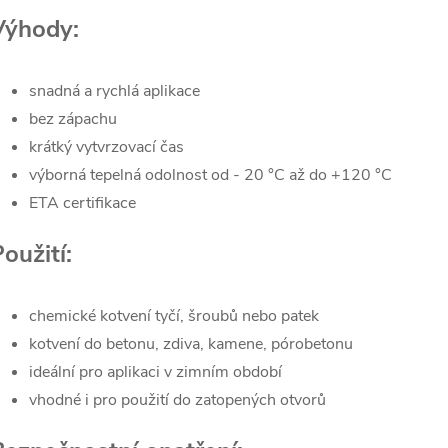
Výhody:
snadná a rychlá aplikace
bez zápachu
krátký vytvrzovací čas
výborná tepelná odolnost od - 20 °C až do +120 °C
ETA certifikace
oužití:
chemické kotvení tyčí, šroubů nebo patek
kotvení do betonu, zdiva, kamene, pórobetonu
ideální pro aplikaci v zimním období
vhodné i pro použití do zatopených otvorů