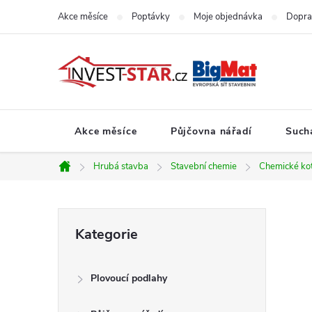
Přejít
Akce měsíce
Poptávky
Moje objednávka
Dopra
na
obsah
Akce měsíce
Půjčovna nářadí
Such
Hrubá stavba
Stavební chemie
Chemické ko
Domů
P
Přeskočit
Kategorie
kategorie
o
Plovoucí podlahy
s