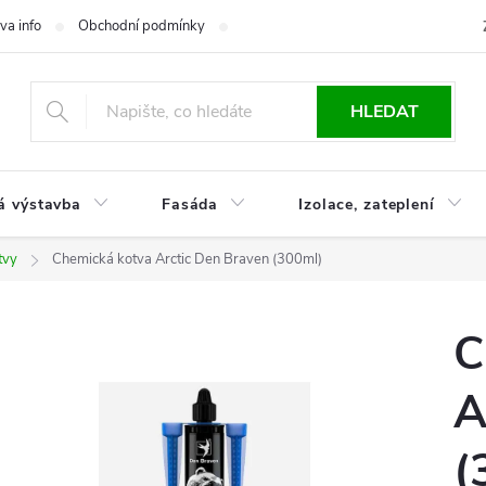
va info
Obchodní podmínky
Reklamace
Časté otázky
Ko
HLEDAT
á výstavba
Fasáda
Izolace, zateplení
tvy
Chemická kotva Arctic Den Braven (300ml)
C
A
(