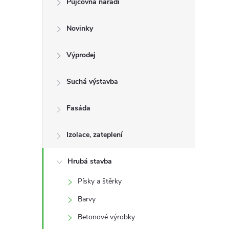
Půjčovna nářadí
t
Novinky
r
a
Výprodej
n
Suchá výstavba
n
Fasáda
í
Izolace, zateplení
p
Hrubá stavba
Písky a štěrky
a
Barvy
n
Betonové výrobky