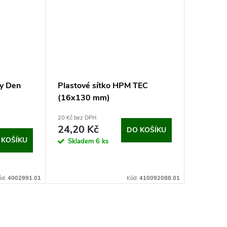
vy Den
Plastové sítko HPM TEC
(16x130 mm)
20 Kč bez DPH
24,20 Kč
DO KOŠÍKU
 KOŠÍKU
Skladem
6 ks
ód:
4002991.01
Kód:
410092088.01