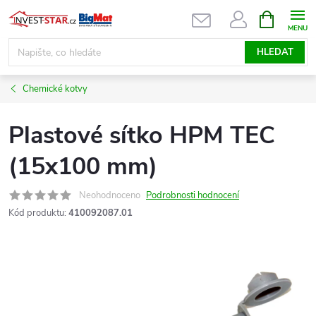
Přejít
NÁKUPNÍ
KOŠÍK
na
obsah
HLEDAT
Chemické kotvy
Plastové sítko HPM TEC
(15x100 mm)
Neohodnoceno
Podrobnosti hodnocení
Kód produktu:
410092087.01