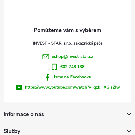
p
a
t
INVEST - STAR, s.r.o.
í
eshop
@
invest-star.cz
602 748 138
Jsme na Facebooku
https://www.youtube.com/watch?v=qzkHXGisZIw
Informace o nás
Služby