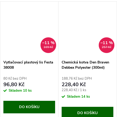
–11 %
–11 %
109 Kč
257 Kč
Vytlačovací plastový lis Festa
Chemická kotva Den Braven
38008
Debbex Polyester (300ml)
80 Kč bez DPH
188,76 Kč bez DPH
96,80 Kč
228,40 Kč
Měrná
228,40 Kč / 1 ks
Skladem
10 ks
cena:
Skladem
14 ks
DO KOŠÍKU
DO KOŠÍKU