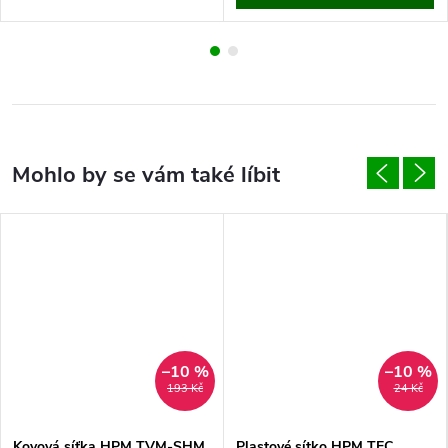
–10 %
–10 %
193 Kč
24 Kč
Kovová síťka HPM TVM-SHM
Plastové sítko HPM TEC