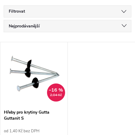
Filtrovat
Ř
Nejprodávanější
a
Nejlevnější
V
Nejdražší
z
ý
Abecedně
e
p
n
i
–16 %
2,04 Kč
í
s
p
Hřeby pro krytiny Gutta
Guttanit S
p
r
od 1,40 Kč bez DPH