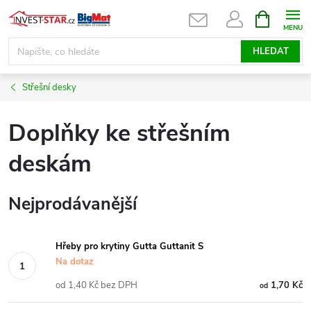
Přejít
NÁKUPNÍ
KOŠÍK
na
obsah
HLEDAT
Střešní desky
Doplňky ke střešním
deskám
Nejprodávanější
Hřeby pro krytiny Gutta Guttanit S
Na dotaz
od 1,40 Kč bez DPH
1,70 Kč
od