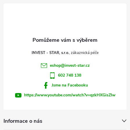
í
á
p
p
r
a
v
t
k
INVEST - STAR, s.r.o.
y
í
eshop
@
invest-star.cz
v
602 748 138
ý
Jsme na Facebooku
p
https://www.youtube.com/watch?v=qzkHXGisZIw
i
s
Informace o nás