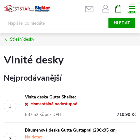
Přejít
NÁKUPNÍ
KOŠÍK
na
obsah
HLEDAT
Střešní desky
Vlnité desky
Nejprodávanější
Vlnitá deska Gutta Shelltec
Momentálně nedostupné
587,52 Kč bez DPH
710,90 Kč
Bitumenová deska Gutta Guttapral (200x95 cm)
Na dotaz