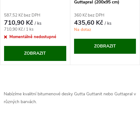
p
Guttapral (200x95 cm)
p
r
587,52 Kč bez DPH
360 Kč bez DPH
r
710,90 Kč
435,60 Kč
/ ks
/ ks
o
Měrná
710,90 Kč / 1 ks
Na dotaz
o
cena:
Momentálně nedostupné
d
ZOBRAZIT
d
ZOBRAZIT
u
u
k
O
k
t
v
Nabízíme kvalitní bitumenové desky Gutta Guttanit nebo Guttapral v
t
různých barvách.
l
ů
ů
á
d