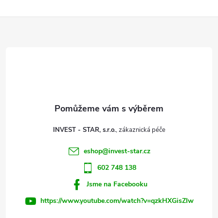
a
Z
c
í
á
p
p
r
a
v
t
k
INVEST - STAR, s.r.o.
y
í
eshop
@
invest-star.cz
v
602 748 138
ý
Jsme na Facebooku
p
https://www.youtube.com/watch?v=qzkHXGisZIw