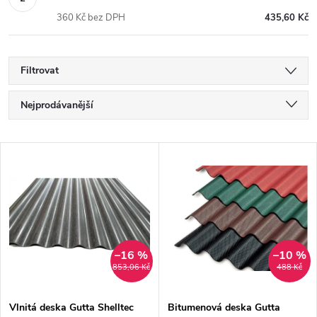
360 Kč bez DPH
435,60 Kč
Filtrovat
Ř
Nejprodávanější
a
Nejlevnější
V
Nejdražší
z
ý
Abecedně
e
p
n
i
–16 %
–10 %
853,06 Kč
488 Kč
í
s
Vlnitá deska Gutta Shelltec
Bitumenová deska Gutta