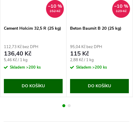
–10 %
–10 %
152 Kč
129 Kč
Cement Holcim 32,5 R (25 kg)
Beton Baumit B 20 (25 kg)
112,73 Kč bez DPH
95,04 Kč bez DPH
136,40 Kč
115 Kč
Měrná
Měrná
5,46 Kč / 1 kg
2,88 Kč / 1 kg
cena:
cena:
Skladem
>200 ks
Skladem
>200 ks
DO KOŠÍKU
DO KOŠÍKU