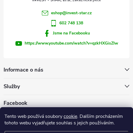
INVEST - STAR, s.r.o.
í
eshop
@
invest-star.cz
602 748 138
Jsme na Facebooku
https://www.youtube.com/watch?v=qzkHXGisZIw
Informace o nás
Služby
Facebook
Tento web používá soubory
cookie
. Dalším procházením
tohoto webu vyjadřujete souhlas s jejich používáním.
Firemní web