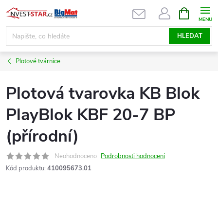
Přejít
NÁKUPNÍ
KOŠÍK
na
obsah
HLEDAT
Plotové tvárnice
Plotová tvarovka KB Blok
PlayBlok KBF 20-7 BP
(přírodní)
Neohodnoceno
Podrobnosti hodnocení
Kód produktu:
410095673.01