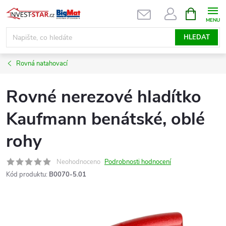
Přejít
NÁKUPNÍ
KOŠÍK
na
obsah
HLEDAT
Rovná natahovací
Rovné nerezové hladítko
Kaufmann benátské, oblé
rohy
Neohodnoceno
Podrobnosti hodnocení
Kód produktu:
B0070-5.01