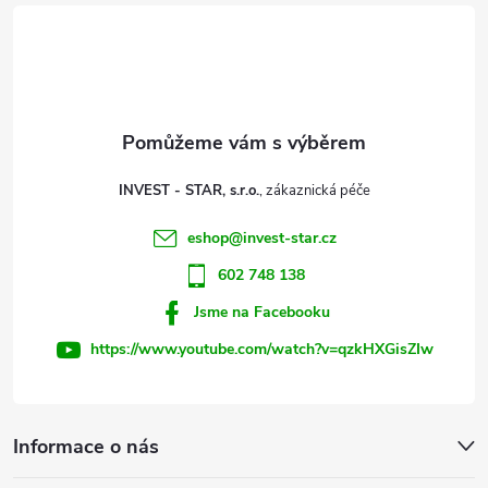
á
p
a
t
INVEST - STAR, s.r.o.
í
eshop
@
invest-star.cz
602 748 138
Jsme na Facebooku
https://www.youtube.com/watch?v=qzkHXGisZIw
Informace o nás