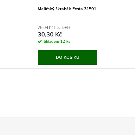
Malířský škrabák Festa 31501
25,04 Kč bez DPH
30,30 Kč
Skladem
12 ks
DO KOŠÍKU
Z