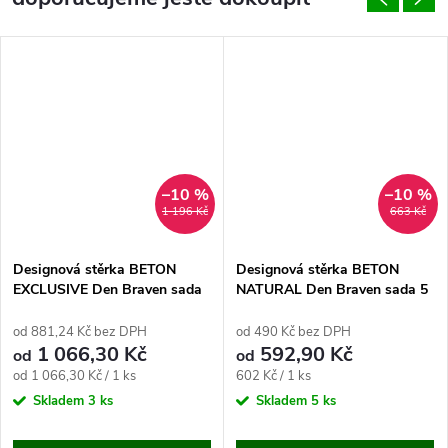
–10 %
–10 %
1 196 Kč
663 Kč
Designová stěrka BETON
Designová stěrka BETON
EXCLUSIVE Den Braven sada
NATURAL Den Braven sada 5
5 kg
kg
od 881,24 Kč bez DPH
od 490 Kč bez DPH
1 066,30 Kč
592,90 Kč
od
od
Měrná
Měrná
od 1 066,30 Kč / 1 ks
602 Kč / 1 ks
cena:
cena:
Skladem
3 ks
Skladem
5 ks