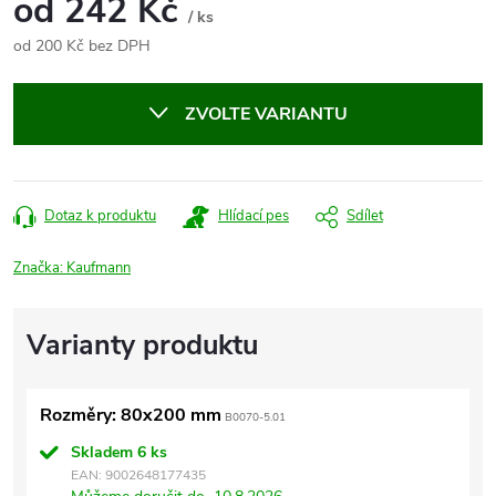
od
242 Kč
/ ks
od
200 Kč
bez DPH
Měrná
cena:
ZVOLTE VARIANTU
Dotaz k produktu
Hlídací pes
Sdílet
Značka:
Kaufmann
Rozměry: 80x200 mm
B0070-5.01
Skladem
6 ks
EAN:
9002648177435