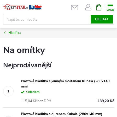
Přejít
NÁKUPNÍ
KOŠÍK
na
obsah
HLEDAT
Hladítka
Na omítky
Nejprodávanější
Plastové hladítko s jemným molitanem Kubala (280x140
mm)
Skladem
115,04 Kč bez DPH
139,20 Kč
Plastové hladítko s durenem Kubala (280x140 mm)