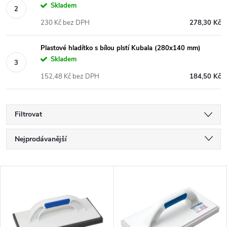
Skladem
230 Kč bez DPH
278,30 Kč
Plastové hladítko s bílou plstí Kubala (280x140 mm)
Skladem
152,48 Kč bez DPH
184,50 Kč
Filtrovat
Ř
Nejprodávanější
a
Nejlevnější
V
Nejdražší
z
ý
Abecedně
e