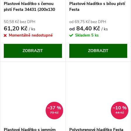
Plastové hladítko s černou
Plastové hladítko s bílou plstí
plstí Festa 34431 (200x130
Festa
mm)
50,58 Kč bez DPH
od 69,75 Kč bez DPH
61,20 Kč
84,40 Kč
od
/ ks
/ ks
Momentálně nedostupné
Skladem
5 ks
ZOBRAZIT
ZOBRAZIT
–37 %
–10 %
79 Kč
44 Kč
Plastové hladítko s jemným
Polystyrenové hladítko Festa