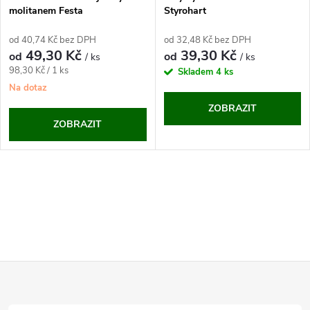
molitanem Festa
Styrohart
od 40,74 Kč bez DPH
od 32,48 Kč bez DPH
49,30 Kč
39,30 Kč
od
od
/ ks
/ ks
Měrná
98,30 Kč / 1 ks
Skladem
4 ks
cena:
Na dotaz
ZOBRAZIT
ZOBRAZIT
O
v
l
Z
á
d