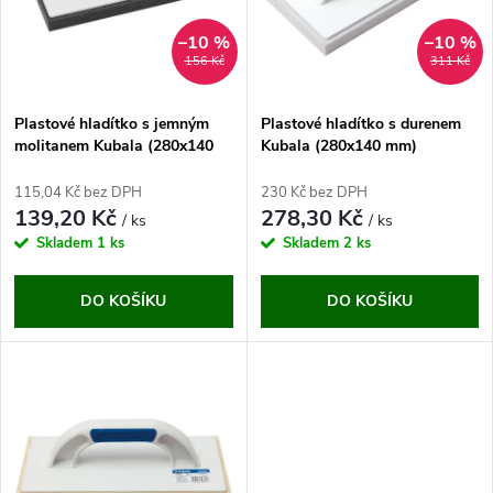
p
n
i
–10 %
–10 %
156 Kč
311 Kč
í
s
p
Plastové hladítko s jemným
Plastové hladítko s durenem
molitanem Kubala (280x140
Kubala (280x140 mm)
p
mm)
r
115,04 Kč bez DPH
230 Kč bez DPH
r
139,20 Kč
278,30 Kč
/ ks
/ ks
o
Skladem
1 ks
Skladem
2 ks
o
d
DO KOŠÍKU
DO KOŠÍKU
d
u
u
k
k
t