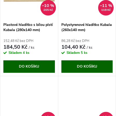
t
ů
–10 %
–11 %
ů
205 Kč
118 Kč
Plastové hladítko s bílou plstí
Polystyrenové hladítko Kubala
Kubala (280x140 mm)
(260x140 mm)
152,48 Kč bez DPH
86,28 Kč bez DPH
184,50 Kč
104,40 Kč
/ ks
/ ks
Skladem
4 ks
Skladem
5 ks
DO KOŠÍKU
DO KOŠÍKU