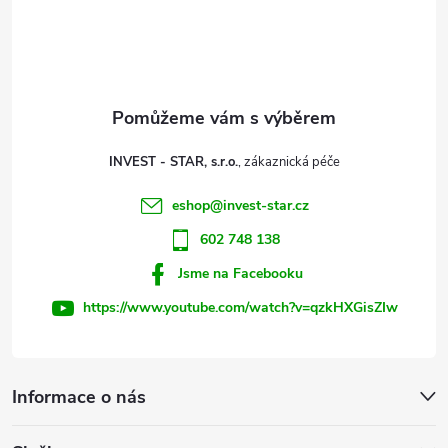
á
a
p
c
a
í
t
p
INVEST - STAR, s.r.o.
r
í
eshop
@
invest-star.cz
v
602 748 138
k
Jsme na Facebooku
y
https://www.youtube.com/watch?v=qzkHXGisZIw
v
ý
Informace o nás
p