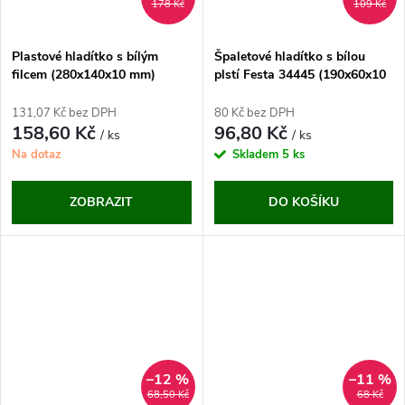
178 Kč
109 Kč
Plastové hladítko s bílým
Špaletové hladítko s bílou
filcem (280x140x10 mm)
plstí Festa 34445 (190x60x10
mm)
131,07 Kč bez DPH
80 Kč bez DPH
158,60 Kč
96,80 Kč
/ ks
/ ks
Na dotaz
Skladem
5 ks
ZOBRAZIT
DO KOŠÍKU
–12 %
–11 %
68,50 Kč
68 Kč