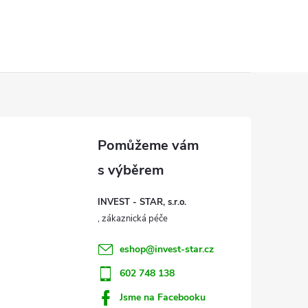
INVEST - STAR, s.r.o.
eshop
@
invest-star.cz
602 748 138
Jsme na Facebooku