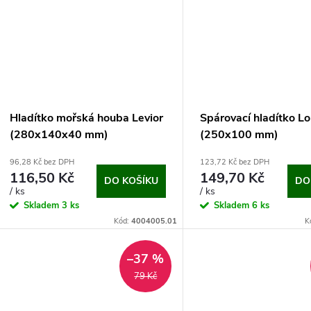
Hladítko mořská houba Levior
Spárovací hladítko L
(280x140x40 mm)
(250x100 mm)
96,28 Kč bez DPH
123,72 Kč bez DPH
116,50 Kč
149,70 Kč
DO KOŠÍKU
DO
/ ks
/ ks
Skladem
3 ks
Skladem
6 ks
Kód:
4004005.01
K
–37 %
79 Kč