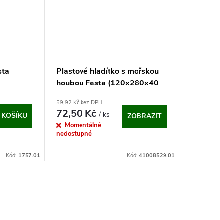
sta
Plastové hladítko s mořskou
houbou Festa (120x280x40
mm)
59,92 Kč bez DPH
72,50 Kč
/ ks
 KOŠÍKU
ZOBRAZIT
Momentálně
nedostupné
Kód:
1757.01
Kód:
41008529.01