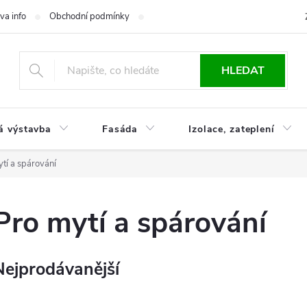
va info
Obchodní podmínky
Reklamace
Časté otázky
Ko
HLEDAT
á výstavba
Fasáda
Izolace, zateplení
tí a spárování
Pro mytí a spárování
Nejprodávanější