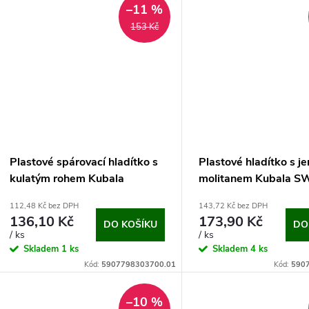
u
–11 %
t
153 Kč
k
ů
t
ů
Plastové spárovací hladítko s
Plastové hladítko s 
kulatým rohem Kubala
molitanem Kubala 
(240x95 mm)
(140x280 mm)
112,48 Kč bez DPH
143,72 Kč bez DPH
136,10 Kč
173,90 Kč
DO KOŠÍKU
DO
/ ks
/ ks
Skladem
1 ks
Skladem
4 ks
Kód:
5907798303700.01
Kód:
590
–10 %