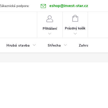
eshop@invest-star.cz
ntakt
Zákaznická podpora:
NÁKUPNÍ
KOŠÍK
Prázdný košík
Přihlášení
Hrubá stavba
Střecha
Zahrada