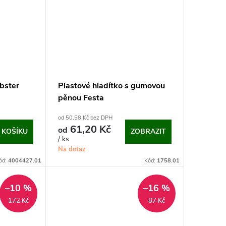
obster
Plastové hladítko s gumovou
pěnou Festa
od 50,58 Kč bez DPH
61,20 Kč
od
 KOŠÍKU
ZOBRAZIT
/ ks
Na dotaz
ód:
4004427.01
Kód:
1758.01
–10 %
–16 %
172 Kč
87 Kč