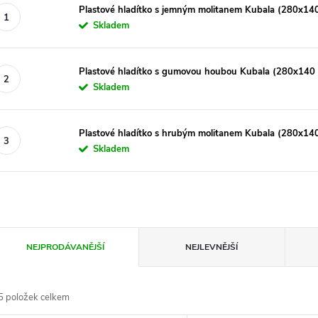
Plastové hladítko s jemným molitanem Kubala (280x1
Skladem
Plastové hladítko s gumovou houbou Kubala (280x14
Skladem
Plastové hladítko s hrubým molitanem Kubala (280x1
Skladem
Ř
NEJPRODÁVANĚJŠÍ
NEJLEVNĚJŠÍ
a
5
položek celkem
z