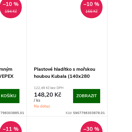
–10 %
–10 %
194 Kč
166 Kč
jemným
Plastové hladítko s mořskou
SWEPEX
houbou Kubala (140x280
mm)
122,48 Kč bez DPH
148,20 Kč
 KOŠÍKU
ZOBRAZIT
/ ks
Na dotaz
7798303885.01
Kód:
5907798303878.01
–11 %
–30 %