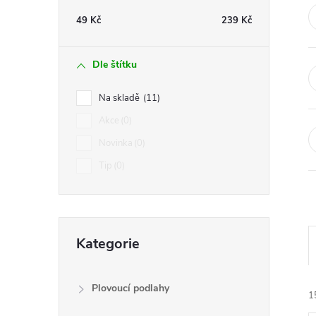
t
49
Kč
239
Kč
r
Dle štítku
a
Na skladě
11
n
Akce
0
Novinka
0
n
Tip
0
í
p
Přeskočit
Kategorie
kategorie
a
n
Plovoucí podlahy
1