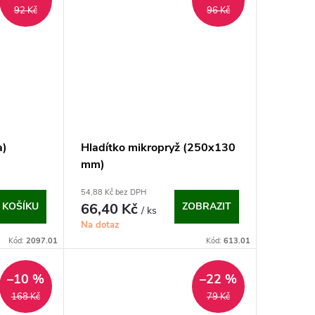
92 Kč
96 Kč
a)
Hladítko mikropryž (250x130
mm)
54,88 Kč bez DPH
 KOŠÍKU
66,40 Kč
ZOBRAZIT
/ ks
Na dotaz
Kód:
2097.01
Kód:
613.01
–10 %
–22 %
168 Kč
79 Kč