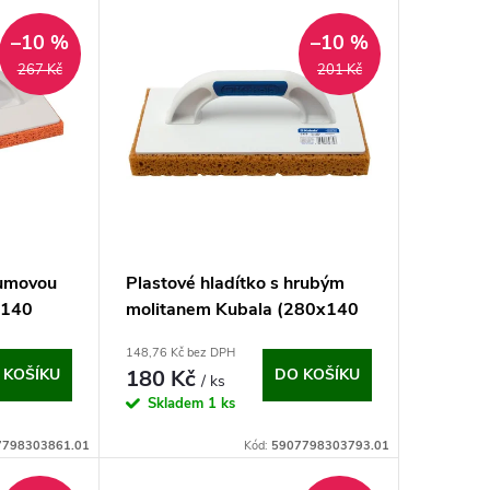
–10 %
–10 %
267 Kč
201 Kč
gumovou
Plastové hladítko s hrubým
x140
molitanem Kubala (280x140
mm)
148,76 Kč bez DPH
 KOŠÍKU
180 Kč
DO KOŠÍKU
/ ks
Skladem
1 ks
7798303861.01
Kód:
5907798303793.01