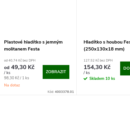
Plastové hladítko s jemným
Hladítko s houbou Fe
molitanem Festa
(250x130x18 mm)
od 40,74 Kč bez DPH
127,52 Kč bez DPH
49,30 Kč
154,30 Kč
od
DO
ZOBRAZIT
/ ks
/ ks
Měrná
98,30 Kč / 1 ks
Skladem
10 ks
cena:
Na dotaz
Kód:
4003378.01
O
v