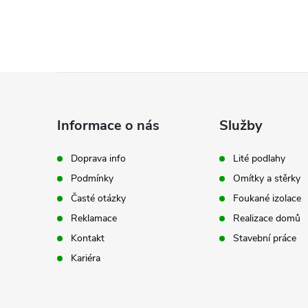
l
Z
á
Informace o nás
Služby
p
í
Doprava info
Lité podlahy
Podmínky
Omítky a stěrky
a
Časté otázky
Foukané izolace
r
t
Reklamace
Realizace domů
Kontakt
Stavební práce
í
Kariéra