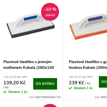
V
e
–10 %
ý
156 Kč
n
p
p
s
r
p
Plastové hladítko s jemným
Plastové hladítko s 
o
molitanem Kubala (280x140
houbou Kubala (280
r
mm)
mm)
115,04 Kč bez DPH
197,52 Kč bez DPH
d
139,20 Kč
239 Kč
DO
/ ks
DO KOŠÍKU
o
/ ks
Skladem
1 ks
u
Skladem
1 ks
d
Kód:
5907798303847.01
Kód:
590
k