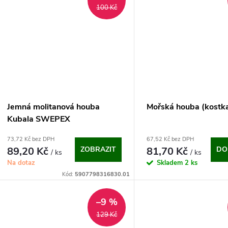
100 Kč
Jemná molitanová houba
Mořská houba (kostk
Kubala SWEPEX
(110x160x60 mm)
73,72 Kč bez DPH
67,52 Kč bez DPH
89,20 Kč
ZOBRAZIT
81,70 Kč
DO
/ ks
/ ks
Na dotaz
Skladem
2 ks
Kód:
5907798316830.01
–9 %
129 Kč