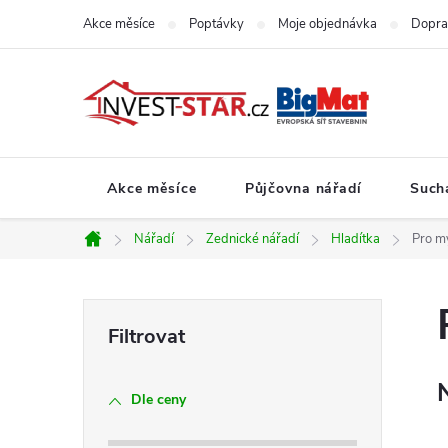
Přejít
Akce měsíce
Poptávky
Moje objednávka
Dopra
na
obsah
Akce měsíce
Půjčovna nářadí
Such
Nářadí
Zednické nářadí
Hladítka
Pro my
Domů
P
o
Dle ceny
s