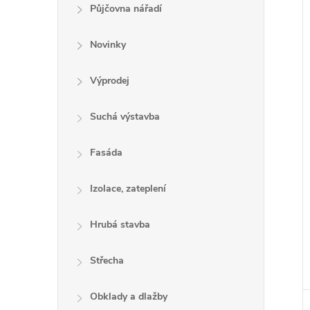
e
Půjčovna nářadí
l
Novinky
Výprodej
í
i
Suchá výstavba
Fasáda
Izolace, zateplení
Hrubá stavba
Střecha
Obklady a dlažby