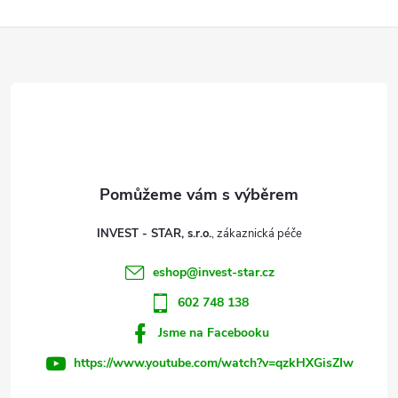
l
Z
á
d
á
a
p
c
a
í
t
p
INVEST - STAR, s.r.o.
r
í
eshop
@
invest-star.cz
v
602 748 138
k
Jsme na Facebooku
y
https://www.youtube.com/watch?v=qzkHXGisZIw