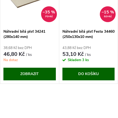
t
t
ů
–35 %
–15 %
ů
73 Kč
63 Kč
Náhradní bílá plsť 34241
Náhradní bílá plsť Festa 34460
(280x140 mm)
(250x130x10 mm)
38,68 Kč bez DPH
43,88 Kč bez DPH
46,80 Kč
53,10 Kč
/ ks
/ ks
Na dotaz
Skladem
3 ks
ZOBRAZIT
DO KOŠÍKU
O
v