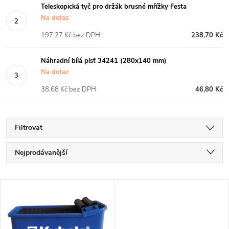
Teleskopická tyč pro držák brusné mřížky Festa
Na dotaz
197,27 Kč bez DPH
238,70 Kč
Náhradní bílá plsť 34241 (280x140 mm)
Na dotaz
38,68 Kč bez DPH
46,80 Kč
Filtrovat
Ř
Nejprodávanější
a
Nejlevnější
V
Nejdražší
z
ý
Abecedně