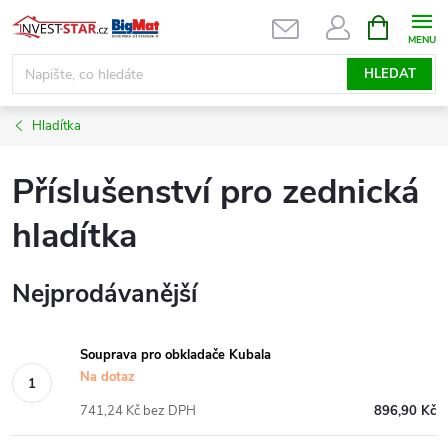
Přejít
NÁKUPNÍ
KOŠÍK
na
obsah
HLEDAT
Hladítka
Příslušenství pro zednická
hladítka
Nejprodávanější
Souprava pro obkladače Kubala
Na dotaz
741,24 Kč bez DPH
896,90 Kč