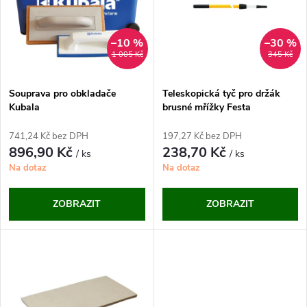
e
p
n
i
–10 %
–30 %
1 005 Kč
345 Kč
í
s
p
Souprava pro obkladače
Teleskopická tyč pro držák
Kubala
brusné mřížky Festa
p
r
741,24 Kč bez DPH
197,27 Kč bez DPH
r
896,90 Kč
238,70 Kč
/ ks
/ ks
o
Na dotaz
Na dotaz
o
d
ZOBRAZIT
ZOBRAZIT
d
u
u
k
k