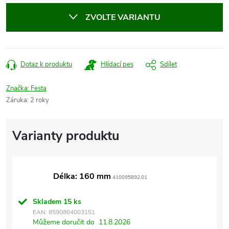
cena:
ZVOLTE VARIANTU
Dotaz k produktu
Hlídací pes
Sdílet
Značka:
Festa
Záruka
:
2 roky
Délka: 160 mm
410095892.01
Skladem
15 ks
EAN:
8590804003151
Můžeme doručit do
11.8.2026