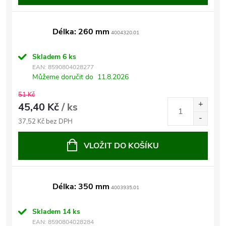
Délka: 260 mm
4004320.01
Skladem
6 ks
EAN:
8590804028277
Můžeme doručit do
11.8.2026
51 Kč
45,40 Kč
/ ks
37,52 Kč bez DPH
VLOŽIT DO KOŠÍKU
Délka: 350 mm
4003935.01
Skladem
14 ks
EAN:
8590804028284