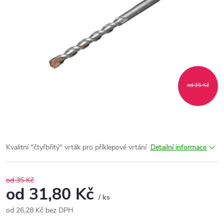
od 35 Kč
Kvalitní "čtyřbřitý" vrták pro příklepové vrtání
Detailní informace
od 35 Kč
od
31,80 Kč
/ ks
od
26,28 Kč
bez DPH
Měrná