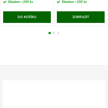
Skladem
>200 ks
Skladem
>200 ks
DO KOŠÍKU
ZOBRAZIT
Z
á
p
a