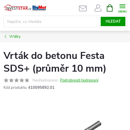
Přejít
NÁKUPNÍ
KOŠÍK
na
obsah
HLEDAT
Vrtáky
Vrták do betonu Festa
SDS+ (průměr 10 mm)
Neohodnoceno
Podrobnosti hodnocení
Kód produktu:
410095892.01