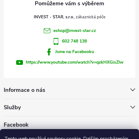
t
INVEST - STAR, s.r.o.
í
eshop
@
invest-star.cz
602 748 138
Jsme na Facebooku
https://www.youtube.com/watch?v=qzkHXGisZIw
Informace o nás
Služby
Facebook
Tento web používá soubory
cookie
. Dalším procházením