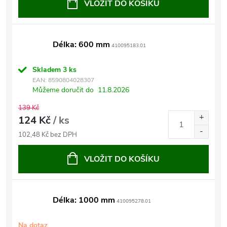
VLOŽIT DO KOŠÍKU
Délka: 600 mm
410095183.01
Skladem
3 ks
EAN:
8590804028307
Můžeme doručit do
11.8.2026
139 Kč
124 Kč
/ ks
102,48 Kč bez DPH
VLOŽIT DO KOŠÍKU
Délka: 1000 mm
410095278.01
Na dotaz