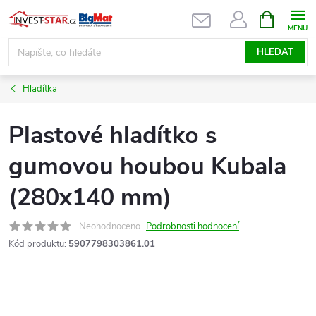
Přejít
NÁKUPNÍ
KOŠÍK
na
obsah
HLEDAT
Hladítka
Plastové hladítko s
gumovou houbou Kubala
(280x140 mm)
Neohodnoceno
Podrobnosti hodnocení
Kód produktu:
5907798303861.01