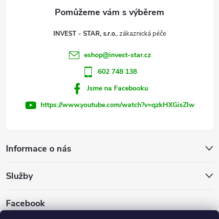
a
t
INVEST - STAR, s.r.o.
í
eshop
@
invest-star.cz
602 748 138
Jsme na Facebooku
https://www.youtube.com/watch?v=qzkHXGisZIw
Informace o nás
Služby
Facebook