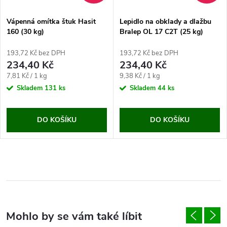
Vápenná omítka štuk Hasit
Lepidlo na obklady a dlažbu
160 (30 kg)
Bralep OL 17 C2T (25 kg)
193,72 Kč bez DPH
193,72 Kč bez DPH
234,40 Kč
234,40 Kč
Měrná
Měrná
7,81 Kč / 1 kg
9,38 Kč / 1 kg
cena:
cena:
Skladem
131 ks
Skladem
44 ks
DO KOŠÍKU
DO KOŠÍKU