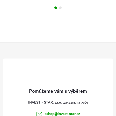
Z
á
p
a
t
INVEST - STAR, s.r.o.
í
eshop
@
invest-star.cz