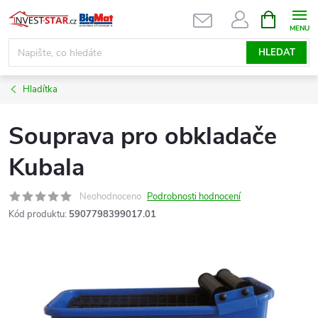
Přejít
NÁKUPNÍ
KOŠÍK
na
obsah
HLEDAT
Hladítka
Souprava pro obkladače
Kubala
Neohodnoceno
Podrobnosti hodnocení
Kód produktu:
5907798399017.01