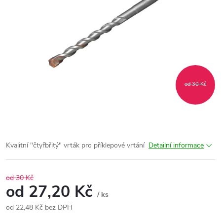
od 30 Kč
Kvalitní "čtyřbřitý" vrták pro příklepové vrtání
Detailní informace
od 30 Kč
od
27,20 Kč
/ ks
od
22,48 Kč
bez DPH
Měrná