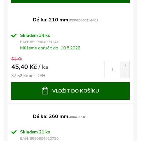
Délka: 210 mm
8590804003144.01
Skladem
34 ks
EAN:
8590804003144
Můžeme doručit do
10.8.2026
51 Kč
45,40 Kč
/ ks
37,52 Kč bez DPH
VLOŽIT DO KOŠÍKU
Délka: 260 mm
4004316.01
Skladem
21 ks
EAN:
8590804020790