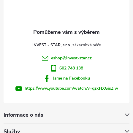
p
a
t
INVEST - STAR, s.r.o.
í
eshop
@
invest-star.cz
602 748 138
Jsme na Facebooku
https://www.youtube.com/watch?v=qzkHXGisZIw
Informace o nás
Služby