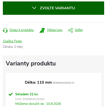
cena:
ZVOLTE VARIANTU
Dotaz k produktu
Hlídací pes
Sdílet
Značka:
Festa
Záruka
:
2 roky
Délka: 110 mm
8590804028260.01
Skladem
21 ks
EAN:
8590804028260
Můžeme doručit do
10.8.2026