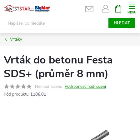
Přejít
NÁKUPNÍ
KOŠÍK
na
obsah
HLEDAT
Vrtáky
Vrták do betonu Festa
SDS+ (průměr 8 mm)
Neohodnoceno
Podrobnosti hodnocení
Kód produktu:
1186.01