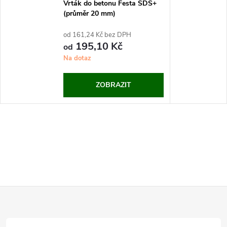
Vrták do betonu Festa SDS+
(průměr 20 mm)
od 161,24 Kč bez DPH
195,10 Kč
od
Na dotaz
ZOBRAZIT
Z
á