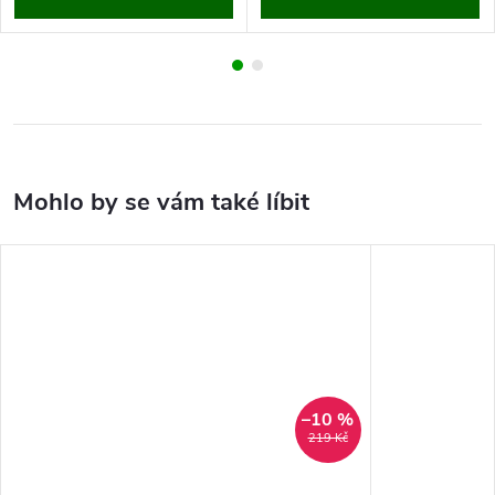
–10 %
219 Kč