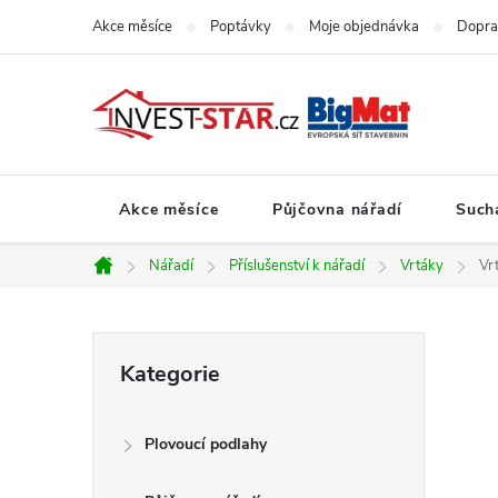
Přejít
Akce měsíce
Poptávky
Moje objednávka
Dopra
na
obsah
Akce měsíce
Půjčovna nářadí
Such
Nářadí
Příslušenství k nářadí
Vrtáky
Vr
Domů
P
Přeskočit
Kategorie
kategorie
o
Plovoucí podlahy
s