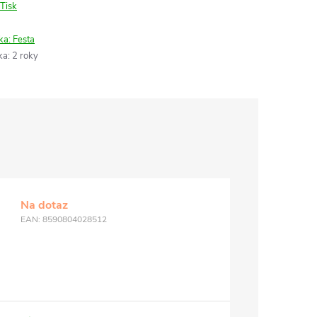
Tisk
ka:
Festa
ka
:
2 roky
Na dotaz
EAN:
8590804028512