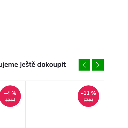
jeme ještě dokoupit
–4 %
–11 %
18 Kč
57 Kč