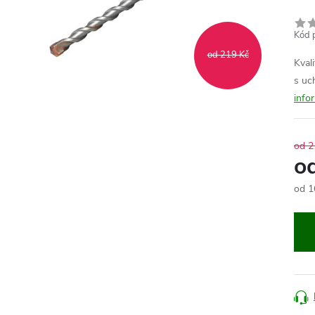
Kód 
od 219 Kč
Kval
s uc
info
od 2
o
od
1
Měr
cena