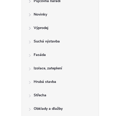
Půjčovna nářadí
t
Novinky
r
a
Výprodej
n
Suchá výstavba
n
Fasáda
í
Izolace, zateplení
p
Hrubá stavba
a
Střecha
n
Obklady a dlažby