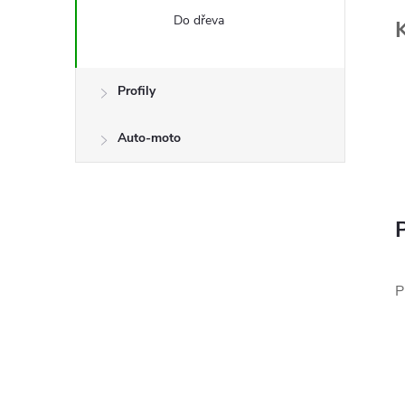
Do dřeva
Profily
Auto-moto
P
P