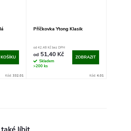
lá
Příčkovka Ytong Klasik
Ztracen
(výška 
od 42,48 Kč bez DPH
51,90 Kč b
51,40 Kč
62,80
od
 KOŠÍKU
ZOBRAZIT
Skladem
Na dotaz
>200 ks
Kód:
332.01
Kód:
4.01