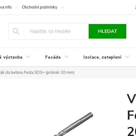
va info
Obchodní podmínky
Reklamace
Časté otázky
Ko
HLEDAT
á výstavba
Fasáda
Izolace, zateplení
ták do betonu Festa SDS+ (průměr 20 mm)
V
F
2