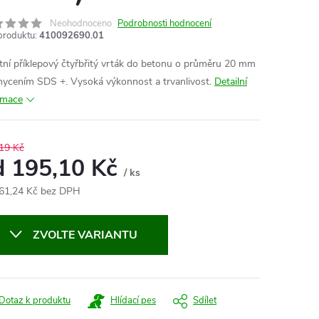
Neohodnoceno
Podrobnosti hodnocení
produktu:
410092690.01
itní příklepový čtyřbřitý vrták do betonu o průměru 20 mm
hycením SDS +. Vysoká výkonnost a trvanlivost.
Detailní
rmace
19 Kč
d
195,10 Kč
/ ks
61,24 Kč
bez DPH
ná
:
ZVOLTE VARIANTU
Dotaz k produktu
Hlídací pes
Sdílet