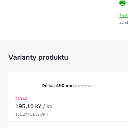
Znač
Záru
Délka: 450 mm
410092690.01
219 Kč
195,10 Kč
/ ks
161,24 Kč bez DPH