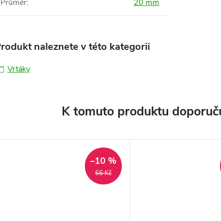
Průměr
:
20 mm
rodukt naleznete v této kategorii
Vrtáky
K tomuto produktu doporuču
–10 %
66 Kč