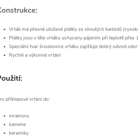
Konstrukce:
Vrták má přesně uložené plátky ze slinutých karbidů (vysoké
Plátky jsou v těle vrtáku uchyceny pájením při teplotě přes 
Speciální tvar šroubovice vrtáku zajišťuje dobrý odvod odv
Rychlé a výkonné vrtání
oužití:
ro příklepové vrtání do:
mramoru
kamene
keramiky