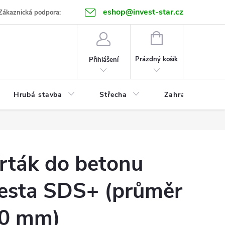
eshop@invest-star.cz
ntakt
Zákaznická podpora:
NÁKUPNÍ
KOŠÍK
Prázdný košík
Přihlášení
Hrubá stavba
Střecha
Zahrada
rták do betonu
esta SDS+ (průměr
0 mm)