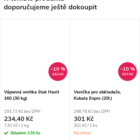
doporučujeme ještě dokoupit
–10 %
–10 %
262 Kč
337 Kč
Vápenná omítka štuk Hasit
Vanička pro obkladače,
160 (30 kg)
Kubala Enpro (20l.)
193,72 Kč bez DPH
248,76 Kč bez DPH
234,40 Kč
301 Kč
Měrná
Měrná
7,81 Kč / 1 kg
301 Kč / 1 ks
cena:
cena:
Skladem
130 ks
Na dotaz