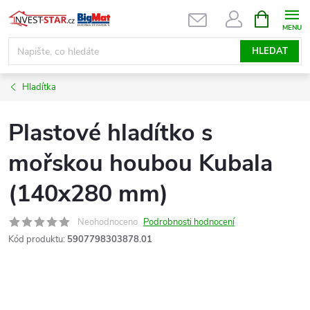
Přejít
NÁKUPNÍ
KOŠÍK
na
obsah
HLEDAT
Hladítka
Plastové hladítko s
mořskou houbou Kubala
(140x280 mm)
Neohodnoceno
Podrobnosti hodnocení
Kód produktu:
5907798303878.01