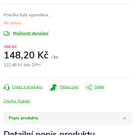
Položka byla vyprodána…
Na dotaz
Možnosti doručení
166 Kč
148,20 Kč
/ ks
122,48 Kč bez DPH
Měrná
cena:
Dotaz k produktu
Hlídací pes
Sdílet
Značka:
Kubala
Popis produktu
Detailní popis produktu