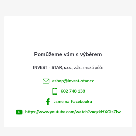
Z
á
p
a
t
INVEST - STAR, s.r.o.
í
eshop
@
invest-star.cz
602 748 138
Jsme na Facebooku
https://www.youtube.com/watch?v=qzkHXGisZIw