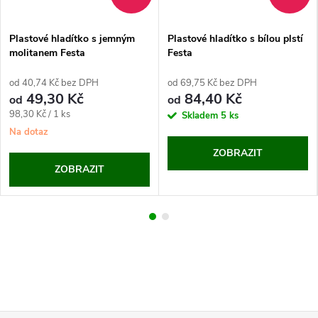
Plastové hladítko s jemným
Plastové hladítko s bílou plstí
molitanem Festa
Festa
od 40,74 Kč bez DPH
od 69,75 Kč bez DPH
49,30 Kč
84,40 Kč
od
od
Měrná
98,30 Kč / 1 ks
Skladem
5 ks
cena:
Na dotaz
ZOBRAZIT
ZOBRAZIT