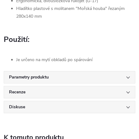
Ergonomická, dvousložková rukojeť (G-17)
Hladítko plastové s molitanem "Mořská houba" řezaným
280x140 mm
Použití:
Je určeno na mytí obkladů po spárování
Parametry produktu
Recenze
Diskuse
K tomuto produktu