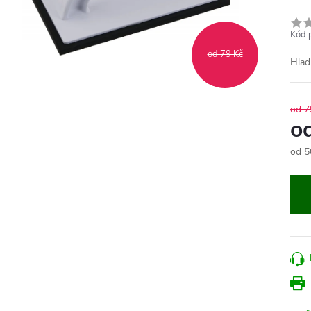
Kód 
od 79 Kč
Hlad
od 7
o
od
5
Měr
cena