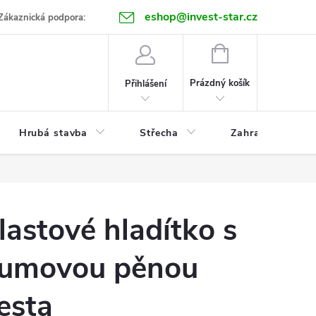
eshop@invest-star.cz
ntakt
Zákaznická podpora:
NÁKUPNÍ
KOŠÍK
Prázdný košík
Přihlášení
Hrubá stavba
Střecha
Zahrada
lastové hladítko s
umovou pěnou
esta