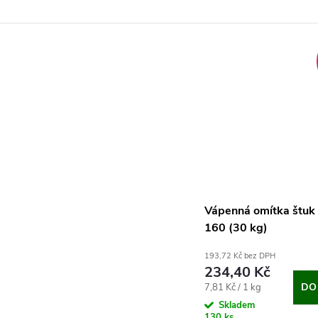
Vápenná omítka štuk 
160 (30 kg)
193,72 Kč bez DPH
234,40 Kč
Měrná
DO
7,81 Kč / 1 kg
cena:
Skladem
130 ks