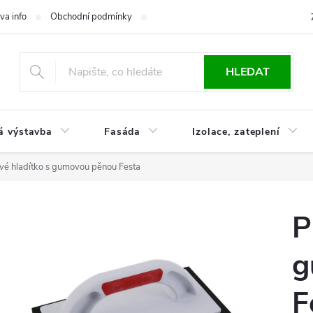
va info
Obchodní podmínky
Reklamace
Časté otázky
Ko
HLEDAT
á výstavba
Fasáda
Izolace, zateplení
ové hladítko s gumovou pěnou Festa
P
g
F