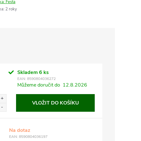
ka:
Festa
ka
:
2 roky
Skladem
6 ks
EAN:
8590804036272
Můžeme doručit do
12.8.2026
VLOŽIT DO KOŠÍKU
Na dotaz
EAN:
8590804036197