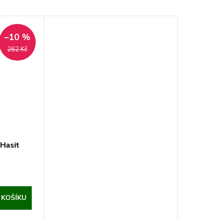
–10 %
262 Kč
Hasit
 KOŠÍKU