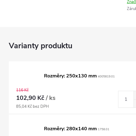
Znač
Záru
Rozměry: 250x130 mm
4005819.01
116 Kč
102,90 Kč
/ ks
85,04 Kč bez DPH
Rozměry: 280x140 mm
1758.01