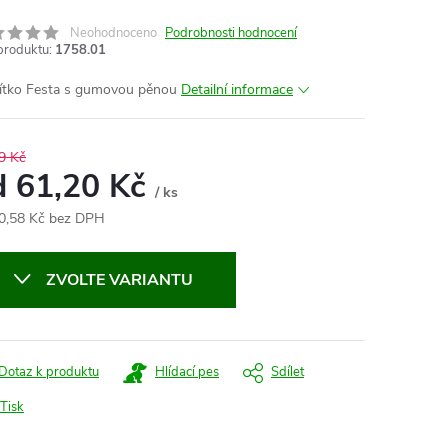
Neohodnoceno
Podrobnosti hodnocení
produktu:
1758.01
ítko Festa s gumovou pěnou
Detailní informace
9 Kč
d
61,20 Kč
/ ks
0,58 Kč
bez DPH
ná
:
ZVOLTE VARIANTU
Dotaz k produktu
Hlídací pes
Sdílet
Tisk