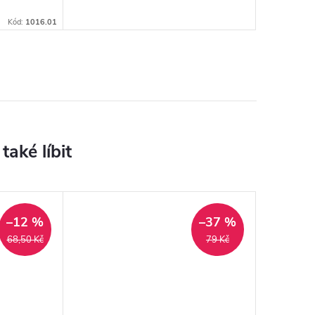
Kód:
1016.01
–12 %
–37 %
68,50 Kč
79 Kč