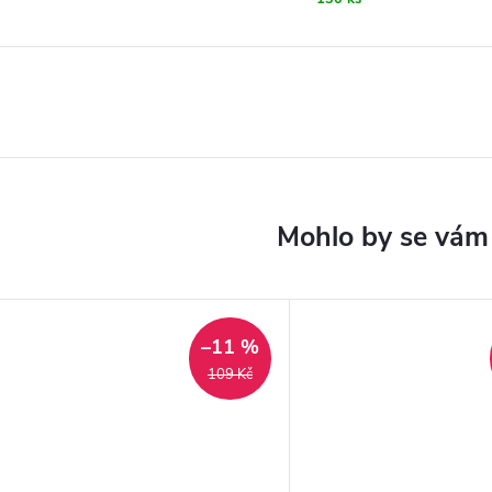
–11 %
109 Kč