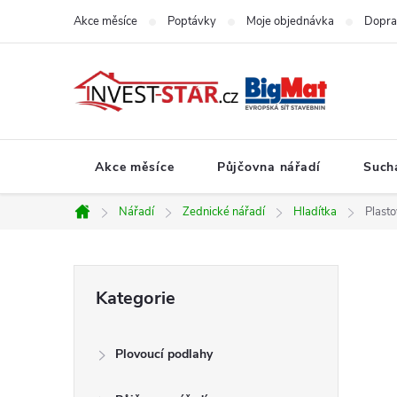
Přejít
Akce měsíce
Poptávky
Moje objednávka
Dopra
na
obsah
Akce měsíce
Půjčovna nářadí
Such
Nářadí
Zednické nářadí
Hladítka
Plast
Domů
P
Přeskočit
Kategorie
kategorie
o
Plovoucí podlahy
s