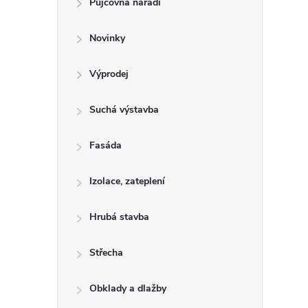
Půjčovna nářadí
t
Novinky
r
a
Výprodej
n
Suchá výstavba
n
Fasáda
í
Izolace, zateplení
p
Hrubá stavba
a
Střecha
n
Obklady a dlažby